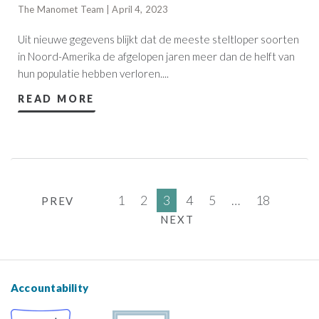
The Manomet Team | April 4, 2023
Uit nieuwe gegevens blijkt dat de meeste steltloper soorten
in Noord-Amerika de afgelopen jaren meer dan de helft van
hun populatie hebben verloren....
READ MORE
1
2
3
4
5
…
18
PREV
NEXT
Accountability