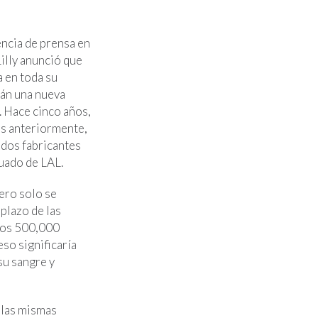
encia de prensa en
Lilly anunció que
a en toda su
án una nueva
. Hace cinco años,
os anteriormente,
 dos fabricantes
cuado de LAL.
ero solo se
plazo de las
 los 500,000
so significaría
su sangre y
 las mismas