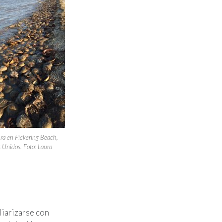
ra en Pickering Beach,
s Unidos.
Foto: Laura
liarizarse con