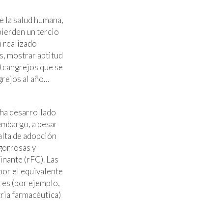
e la salud humana,
pierden un tercio
n realizado
, mostrar aptitud
 cangrejos que se
grejos al año…
 ha desarrollado
embargo, a pesar
falta de adopción
gorrosas y
inante (rFC). Las
por el equivalente
es (por ejemplo,
tria farmacéutica)