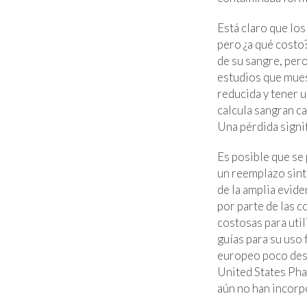
Está claro que los
pero ¿a qué costo
de su sangre, per
estudios que mues
reducida y tener
calcula sangran c
Una pérdida signif
Es posible que se
un reemplazo sint
de la amplia evide
por parte de las 
costosas para uti
guías para su uso
europeo poco desp
United States Phar
aún no han incorp