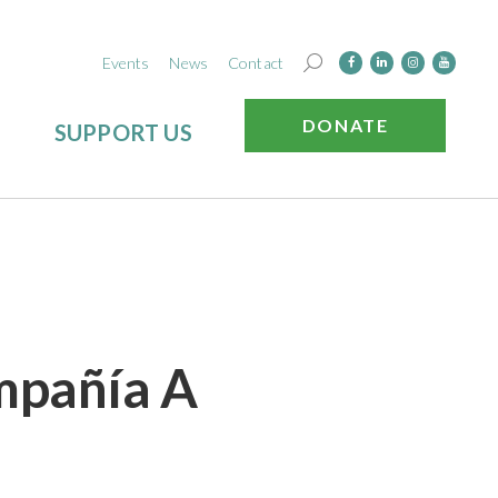
Events
News
Contact
DONATE
SUPPORT US
mpañía A