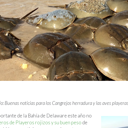
o: Buenas noticias para los Cangrejos herradura y las aves playera
portante de la Bahía de Delaware este año no
ros de Playeros rojizos y su buen peso
de