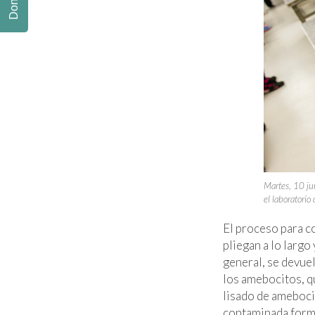
Donate
Martes, 10 ju
el laboratorio
El proceso para co
pliegan a lo largo
general, se devuel
los amebocitos, qu
lisado de ameboci
contaminada forma