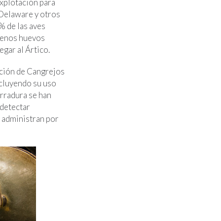
explotación para
 Delaware y otros
% de las aves
Menos huevos
egar al Ártico.
ación de Cangrejos
ncluyendo su uso
erradura se han
 detectar
 administran por