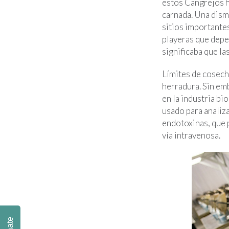
estos Cangrejos h
carnada. Una dism
sitios importante
playeras que dep
significaba que la
Límites de cosech
herradura. Sin em
en la industria b
usado para analiz
endotoxinas, que 
vía intravenosa.