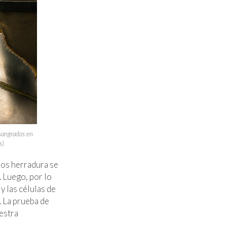
esangrados en
s)
jos herradura se
. Luego, por lo
y las células de
. La prueba de
estra