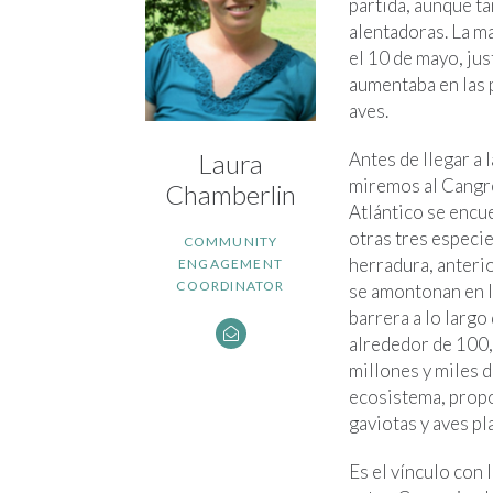
partida, aunque t
alentadoras. La m
el 10 de mayo, ju
aumentaba en las p
aves.
Antes de llegar a 
Laura
miremos al Cangre
Chamberlin
Atlántico se encu
otras tres especi
COMMUNITY
herradura, anteri
ENGAGEMENT
COORDINATOR
se amontonan en la
barrera a lo largo
alrededor de 100,
millones y miles 
ecosistema, propo
gaviotas y aves pl
Es el vínculo con 