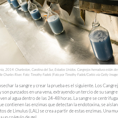
nio, 2014: Charleston, Carolina del Sur, Estados Unidos. Cangrejos herradura están d
 de Charles River.
Foto: Timothy Fadek (Foto por Timothy Fadek/Corbis via Getty Image
sechar la sangre y crear la prueba es el siguiente. Los Cangre
 y son punzados en una vena, extrayendo un tercio de su sangre
ven al agua dentro de las 24-48 horas. La sangre se centrifuga 
e contienen las enzimas que detectan la endotoxina, se aíslan
tos de Limulus (LAL) se crea a partir de estas enzimas. Una mu
 un coágulo de gel.