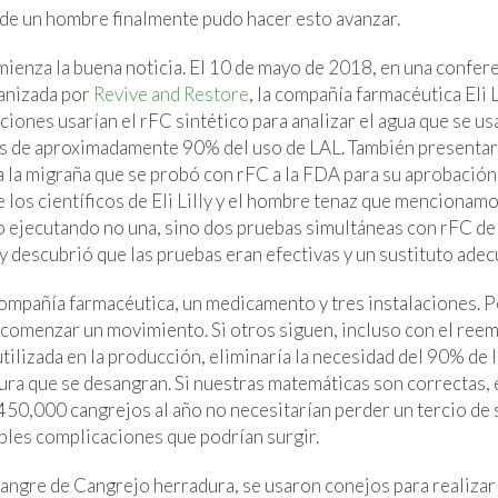
 de un hombre finalmente pudo hacer esto avanzar.
mienza la buena noticia. El 10 de mayo de 2018, en una confer
anizada por
Revive and Restore
, la compañía farmacéutica Eli 
aciones usarían el rFC sintético para analizar el agua que se us
es de aproximadamente 90% del uso de LAL. También presentar
 la migraña que se probó con rFC a la FDA para su aprobación
e los científicos de Eli Lilly y el hombre tenaz que mencionam
o ejecutando no una, sino dos pruebas simultáneas con rFC de
lly descubrió que las pruebas eran efectivas y un sustituto ade
compañía farmacéutica, un medicamento y tres instalaciones. P
 comenzar un movimiento. Si otros siguen, incluso con el reem
utilizada en la producción, eliminaría la necesidad del 90% de
ra que se desangran. Si nuestras matemáticas son correctas, e
450,000 cangrejos al año no necesitarían perder un tercio de 
ibles complicaciones que podrían surgir.
sangre de Cangrejo herradura, se usaron conejos para realizar