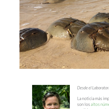
Desde el Laboratori
La noticia más im
son los
altos núme