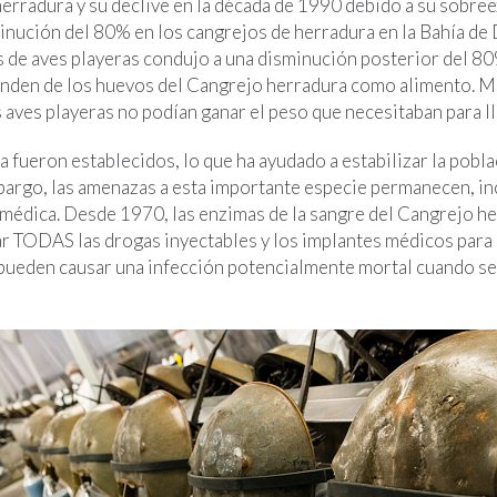
erradura y su declive en la década de 1990 debido a su sobre
inución del 80% en los cangrejos de herradura en la Bahía de
s de aves playeras condujo a una disminución posterior del 80
enden de los huevos del Cangrejo herradura como alimento. 
s aves playeras no podían ganar el peso que necesitaban para ll
a fueron establecidos, lo que ha ayudado a estabilizar la pobl
bargo, las amenazas a esta importante especie permanecen, i
iomédica. Desde 1970, las enzimas de la sangre del Cangrejo h
ar TODAS las drogas inyectables y los implantes médicos para
pueden causar una infección potencialmente mortal cuando se