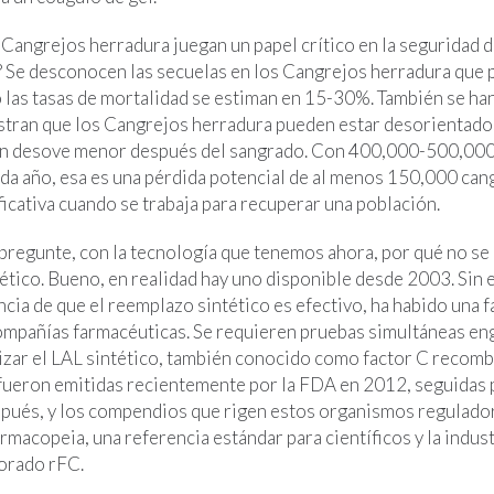
 Cangrejos herradura juegan un papel crítico en la seguridad d
? Se desconocen las secuelas en los Cangrejos herradura que 
o las tasas de mortalidad se estiman en 15-30%. También se ha
tran que los Cangrejos herradura pueden estar desorientados
 un desove menor después del sangrado. Con 400,000-500,000
ada año, esa es una pérdida potencial de al menos 150,000 can
icativa cuando se trabaja para recuperar una población.
 pregunte, con la tecnología que tenemos ahora, por qué no se
ético. Bueno, en realidad hay uno disponible desde 2003. Sin 
ncia de que el reemplazo sintético es efectivo, ha habido una 
compañías farmacéuticas. Se requieren pruebas simultáneas en
lizar el LAL sintético, también conocido como factor C recomb
 fueron emitidas recientemente por la FDA en 2012, seguidas 
ués, y los compendios que rigen estos organismos regulador
macopeia, una referencia estándar para científicos y la indus
orado rFC.