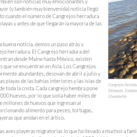
ambién son noticias muy emocionantes y
ayor (y también muy bienvenida) noticia llegó
sto cuando el número de Cangrejos herradura
layas y antes de que llegarán la mayoría de las
la buena noticia, demos un paso atrás y
jo herradura. El Cangrejo herradura del
entran desde Maine hasta México, existen
es que se encuentran en Asia. Los Cangrejos
ormente abundantes, desovan de abril a julio y
s playas de las bahías interiores y las islas de
Cangrejos herradu
 de toda la costa. Cada cangrejo hembra pone
Delaware, Estado
000 huevos, por lo que solía haber miles de
Chamberlin
de millones de huevos que ingresan al
rcionando alimento para peces, tortugas,
ayeras que anidan en el ártico.
las aves playeras migratorias lo que ha llevado a muchos a fami